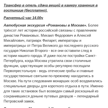
Трансфер в отель сдача вещей в камеру хранения в
гостинице (бесплатно).
Расчетный час 14.00ч
Автобусная экскурсия «Романовы в Москве».
Более
трёхсот лет истории российской связаны с правлением
династии Романовых. Михаил Федорович и Алексей
Михайлович, патриарх Филарет, императоры и
императрицы от Петра Великого до последнего русского
государя Николая Второго - все они оставили след в
истории нашего города. И даже после постройки Санкт-
Петербурга, когда Москва утратила свои столичные
функции, царствующие особы регулярно посещали
Первопрестольную - ведь отеческие гробы и главные
государственные святыни по-прежнему находились в
Москве. На пути следования монарших особ воздвигались
специальные дворцы для короткого отдыха в пути. Именно
для таких остановок был возведен самый роскошный из
сохранившихся доныне путевых дворцов – легендарный
Петровский замок.