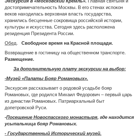
Экскурсия в «Московский Кремль».
Главная святыня и
достопримечательность Москвы. В его стенах испокон
веков находилась верховная власть государства,
хранились бесценные сокровища российской истории,
культуры и искусства. Сегодня здесь расположена
резиденция Президента России.
Обед
.
Свободное время на Красной площади.
Возвращение в гостиницу на общественном транспорте.
Размещение.
За дополнительную плату экскурсии на выбор:
-Музей «Палаты Бояр Романовых».
Экскурсия рассказывает о родовой усадьбе бояр
Романовых, где родился Михаил Федорович – первый царь
из династии Романовых. Патриархальный быт
допетровской Руси.
-
Посещение Новоспасского монастыря
, где находится
усыпальница бояр Романовых.
- Государственный Исторический музей.