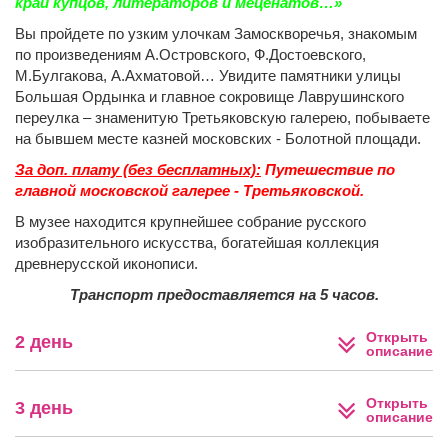
край купцов, литераторов и меценатов…»
Вы пройдете по узким улочкам Замоскворечья, знакомым
по произведениям А.Островского, Ф.Достоевского,
М.Булгакова, А.Ахматовой… Увидите памятники улицы
Большая Ордынка и главное сокровище Лаврушинского
переулка – знаменитую Третьяковскую галерею, побываете
на бывшем месте казней московских - Болотной площади.
За доп. плату (без бесплатных):
Путешествие по
главной московской галерее - Третьяковской.
В музее находится крупнейшее собрание русского
изобразительного искусства, богатейшая коллекция
древнерусской иконописи.
Транспорт предоставляется на 5 часов.
Открыть
2 день
описание
Открыть
3 день
описание