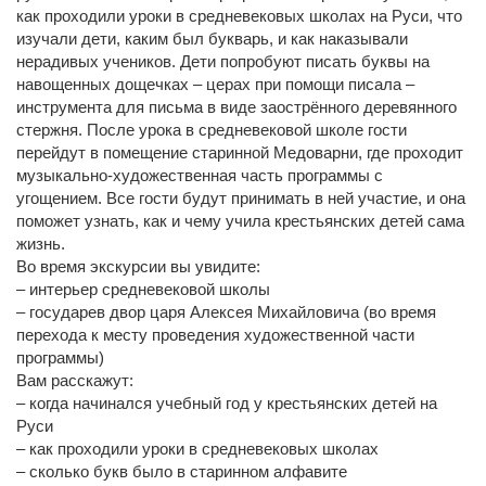
как проходили уроки в средневековых школах на Руси, что
изучали дети, каким был букварь, и как наказывали
нерадивых учеников. Дети попробуют писать буквы на
навощенных дощечках – церах при помощи писала –
инструмента для письма в виде заострённого деревянного
стержня. После урока в средневековой школе гости
перейдут в помещение старинной Медоварни, где проходит
музыкально-художественная часть программы с
угощением. Все гости будут принимать в ней участие, и она
поможет узнать, как и чему учила крестьянских детей сама
жизнь.
Во время экскурсии вы увидите:
– интерьер средневековой школы
– государев двор царя Алексея Михайловича (во время
перехода к месту проведения художественной части
программы)
Вам расскажут:
– когда начинался учебный год у крестьянских детей на
Руси
– как проходили уроки в средневековых школах
– сколько букв было в старинном алфавите