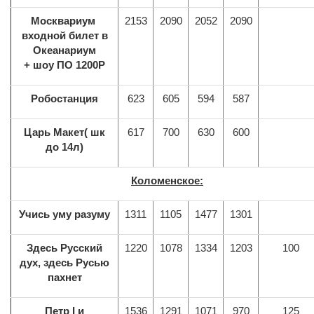
Москвариум
2153
2090
2052
2090
входной билет в
Океанариум
+ шоу ПО 1200Р
Робостанция
623
605
594
587
Царь Макет( шк
617
700
630
600
до 14л)
Коломенское:
Учись уму разуму
1311
1105
1477
1301
Здесь Русский
1220
1078
1334
1203
100
дух, здесь Русью
пахнет
Петр I и
1536
1291
1071
970
125