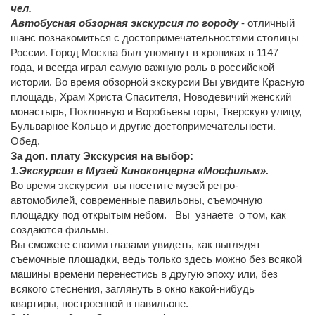
чел.
Автобусная обзорная экскурсия по городу
- отличный
шанс познакомиться с достопримечательностями столицы
России. Город Москва был упомянут в хрониках в 1147
года, и всегда играл самую важную роль в российской
истории. Во время обзорной экскурсии Вы увидите Красную
площадь, Храм Христа Спасителя, Новодевичий женский
монастырь, Поклонную и Воробьевы горы, Тверскую улицу,
Бульварное Кольцо и другие достопримечательности.
Обед
.
За доп. плату
Экскурсия на выбор:
1.Экскурсия в Музей Киноконцерна «Мосфильм».
Во время экскурсии вы посетите музей ретро-
автомобилей, современные павильоны, съемочную
площадку под открытым небом. Вы узнаете о том, как
создаются фильмы.
Вы сможете своими глазами увидеть, как выглядят
съемочные площадки, ведь только здесь можно без всякой
машины времени перенестись в другую эпоху или, без
всякого стеснения, заглянуть в окно какой-нибудь
квартиры, построенной в павильоне.