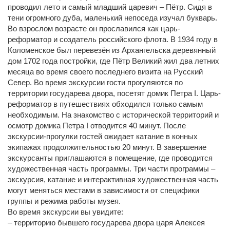
проводил лето и самый младший царевич – Пётр. Сидя в
тени огромного дуба, маленький непоседа изучал букварь.
Во взрослом возрасте он прославился как царь-
реформатор и создатель российского флота. В 1934 году в
Коломенское был перевезён из Архангельска деревянный
дом 1702 года постройки, где Пётр Великий жил два летних
месяца во время своего последнего визита на Русский
Север. Во время экскурсии гости прогуляются по
территории государева двора, посетят домик Петра I. Царь-
реформатор в путешествиях обходился только самым
необходимым. На знакомство с исторической территорий и
осмотр домика Петра I отводится 40 минут. После
экскурсии-прогулки гостей ожидает катание в конных
экипажах продолжительностью 20 минут. В завершение
экскурсанты приглашаются в помещение, где проводится
художественная часть программы. Три части программы –
экскурсия, катание и интерактивная художественная часть
могут меняться местами в зависимости от специфики
группы и режима работы музея.
Во время экскурсии вы увидите:
– территорию бывшего государева двора царя Алексея