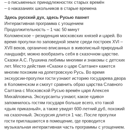
– о письменных принадлежностях старых времён
– о наказаниях школьников в старые времена
Здесь русский дух, здесь Русью пахнет
Интерактивная программа с угощением
Продолжительность – 1 час 50 минут
Коломенское – резиденция московских князей и царей. Во
время прогулки по заповедной земле среди построек XVI –
XVII веков, органично вписанных в живописный природный
ландшафт, можно вообразить себя в сказочном царстве.
Сказки А.С. Пушкина любимы многими и знакомы с детских
лет. Место действия «Сказки о царе Салтане» кажется
многим похожим на допетровскую Русь. Во время
экскурсии-прогулки гости узнают историю государева двора
в Коломенском и смогут сравнить образ царства Славного
Салтана с Московской Русью времён царя Алексея
Михайловича. Экскурсанты узнают, какое «диво»
запомнилось гостям государя больше всего, кто такой
«дьяк приказный», а также увидят 600-летний дуб, похожий
на сказочный. Экскурсия длится 1 час. После прогулки
гости приглашаются в помещение, где проводится
музыкальная интерактивная часть программы с угощением.