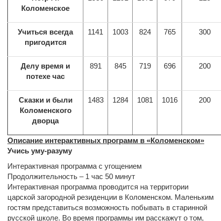
Коломенское
Учиться всегда
1141
1003
824
765
300
пригодится
Делу время и
891
845
719
696
200
потехе час
Сказки и были
1483
1284
1081
1016
200
Коломенского
дворца
Описание интерактивных программ в «Коломенском»
Учись уму-разуму
Интерактивная программа с угощением
Продолжительность – 1 час 50 минут
Интерактивная программа проводится на территории
царской загородной резиденции в Коломенском. Маленьким
гостям представиться возможность побывать в старинной
русской школе. Во время программы им расскажут о том,