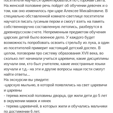
посетители научатся ориентироваться по сторонам света.
На женской половине речь пойдет об обучении девочек и о
том, как оно изменилось при царе Алексее Михайловиче. В
специально обставленной комнате-светлице посетители
научатся писать гусиным пером и смогут взять на память
собственноручно составленную летопись, разберутся в
древнерусском счете. Непременным предметом обучения
царских детей было военное дело. У каждого будет
возможность попробовать освоить стрельбу из лука, а один
из посетителей примерит настоящий детский доспех. В
целом, поговорим про систему образования XVII века, во
сколько лет начинали учиться царевичи, какие дисциплины
изучали они, кто был учителем, какие иностранные языки
изучали и т.д.- на эти и другие вопросы наши гости смогут
найти ответы...
На экскурсии вы увидите:
-царскую мыльню, в которой появлялись на свет царевичи
и царевны
- терема женской половины дворца, где жили дети до 5 лет
в окружении мамок и нянек
- терема царевичей, в которых жили и обучались мальчики
по достижении 6 лет.