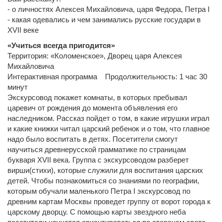
- о личностях Алексея Михайловича, царя Федора, Петра I
- какая одевались и чем занимались русские государи в
XVII веке
«Учиться всегда пригодится»
Территория: «Коломенское», Дворец царя Алексея
Михайловича
Интерактивная программа Продолжительность: 1 час 30
минут
Экскурсовод покажет комнаты, в которых пребывал
царевич от рождения до момента объявления его
наследником. Рассказ пойдет о том, в какие игрушки играл
и какие книжки читал царский ребенок и о том, что главное
надо было воспитать в детях. Посетители смогут
научиться древнерусской грамматике по страницам
букваря XVII века. Группа с экскурсоводом разберет
вирши(стихи), которые служили для воспитания царских
детей. Чтобы познакомиться со знаниями по географии,
которым обучали маленького Петра I экскурсовод по
древним картам Москвы проведет группу от ворот города к
царскому дворцу. С помощью карты звездного неба