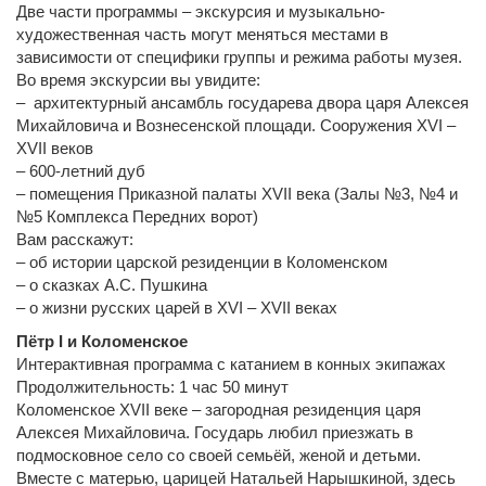
Две части программы – экскурсия и музыкально-
художественная часть могут меняться местами в
зависимости от специфики группы и режима работы музея.
Во время экскурсии вы увидите:
– архитектурный ансамбль государева двора царя Алексея
Михайловича и Вознесенской площади. Сооружения XVI –
XVII веков
– 600-летний дуб
– помещения Приказной палаты XVII века (Залы №3, №4 и
№5 Комплекса Передних ворот)
Вам расскажут:
– об истории царской резиденции в Коломенском
– о сказках А.С. Пушкина
– о жизни русских царей в XVI – XVII веках
Пётр I и Коломенское
Интерактивная программа с катанием в конных экипажах
Продолжительность: 1 час 50 минут
Коломенское XVII веке – загородная резиденция царя
Алексея Михайловича. Государь любил приезжать в
подмосковное село со своей семьёй, женой и детьми.
Вместе с матерью, царицей Натальей Нарышкиной, здесь