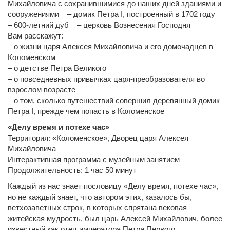
Михайловича с сохранившимися до наших дней зданиями и
сооружениями – домик Петра I, построенный в 1702 году
– 600-летний дуб – церковь Вознесения Господня
Вам расскажут:
– о жизни царя Алексея Михайловича и его домочадцев в
Коломенском
– о детстве Петра Великого
– о повседневных привычках царя-преобразователя во
взрослом возрасте
– о том, сколько путешествий совершил деревянный домик
Петра I, прежде чем попасть в Коломенское
«Делу время и потехе час»
Территория: «Коломенское», Дворец царя Алексея
Михайловича
Интерактивная программа с музейным занятием
Продолжительность: 1 час 50 минут
Каждый из нас знает пословицу «Делу время, потехе час»,
но не каждый знает, что автором этих, казалось бы,
ветхозаветных строк, в которых спрятана вековая
житейская мудрость, был царь Алексей Михайлович, более
известный как отец императора Петра Первого.