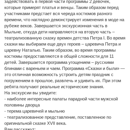
задействовать в первой части программы 2 девочек,
которые примерят платья и венцы. Таким образом перед
участниками предстает вся череда костюмов разного
времени, что наглядно демонстрирует изменения в моде на
рубеже веков. Завершается экскурсионная часть в
Мыльне, откуда дети направляются на вторую часть –
театрализованную сказку времен детства Петра I. Во время
сказки мы выбираем еще двух героев – царевича Петра и
царевну Наталью. Таким образом, во время программы
костюмы предоставляются в общей сложности для 11
детей. Завершается программа угощением – русскими
блинами с вареньем и чаем. Программа «Сказки и были»
—
это отличная возможность устроить детям праздник с
погружением в прошлое, развлечь и удивить их. При этом
ребята получают реальные исторические знания.
На экскурсии вы увидите:
- наиболее интересные палаты парадной части мужской
половины дворца
- терема царевичей и мыльню
- театрализованное представление, поставленное по
оригинальной сказке XVII века.
Вам расскажут: