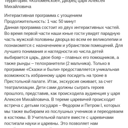
Территория: «Коломенское», Дворец царя Алексея
Михайловича
Интерактивная программа с угощением
Продолжительность: 1 час 50 минут
Данная программа состоит из двух интерактивных частей.
Во время первой части наши юные гости увидят парадную
часть мужской половины дворца во всем ее великолепии и
познакомятся с назначением и убранством помещений. Для
лучшего понимания и наглядности из числа детей
выбирается царь, двое бояр – главных его помощников, а
также рынды – телохранители (2 мальчика). Только в
программе «Сказки и были» предоставляется уникальная
возможность избранному царю посидеть на троне в
Престольной палате. Итак, экскурсия оживает, за счет
театрализации. Дети сами должны сыграть героев
прошлого, представив, как происходила аудиенция у царя
Алексея Михайловича. В тереме царевичей происходит
встреча с детьми государя – Федором и Петром I, которых
мы также выбираем из послушных учеников и переодеваем
в костюмы. В Учительной палате вместе с царевичами
постигали науки и царевны. Это позволяет нам